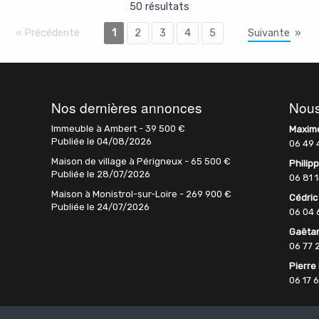
50 résultats
«
Précédente
1
2
3
4
5
Suivante
»
Nos dernières annonces
Nous
Immeuble à Ambert -
39 500
€
Maxim
Publiée le 04/08/2026
06 49 
Maison de village à Périgneux -
65 500
€
Philip
Publiée le 28/07/2026
06 81 
Maison à Monistrol-sur-Loire -
269 900
€
Cédric
Publiée le 24/07/2026
06 04 
Gaëta
Vente
Maison
Montbrison
549 000
€
Vente
Maison
Montbr
06 77 
Pierre
06 17 