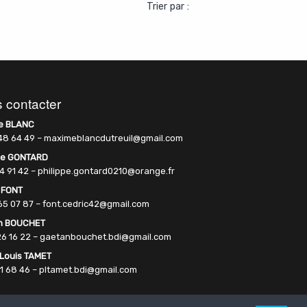
Trier par :
 contacter
e BLANC
48 64 49 – maximeblancdutreuil@gmail.com
pe GONTARD
14 91 42 – philippe.gontard0210@orange.fr
 FONT
65 07 87 – font.cedric42@gmail.com
n BOUCHET
ison
319 900
€
Vente
Appartement
Veauche
187 900
€
V
26 16 22 – gaetanbouchet.bdi@gmail.com
 Louis TAMET
61 68 46 – pltamet.bdi@gmail.com