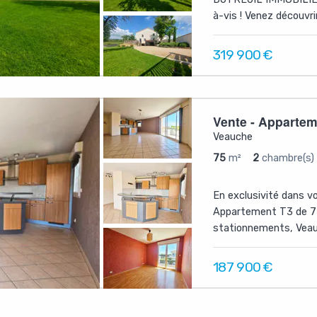
à-vis ! Venez découvrir
319 900
€
Vente - Apparte
Veauche
75
m²
2
chambre(s)
En exclusivité dans vo
Appartement T3 de 75
stationnements, Veauc
187 900
€