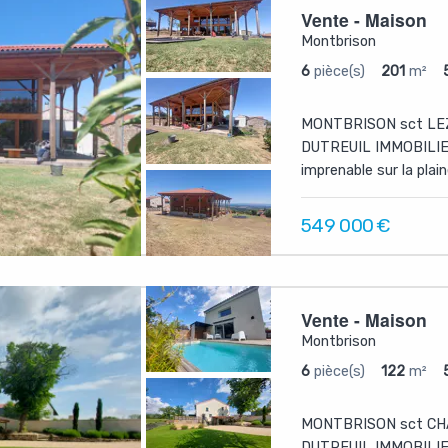
Vente - Maison
Montbrison
6
pièce(s)
201
m²
MONTBRISON sct LE
DUTREUIL IMMOBILIER 
imprenable sur la plaine
549 000
€
Vente - Maison
Montbrison
6
pièce(s)
122
m²
MONTBRISON sct CH
DUTREUIL IMMOBILIER 