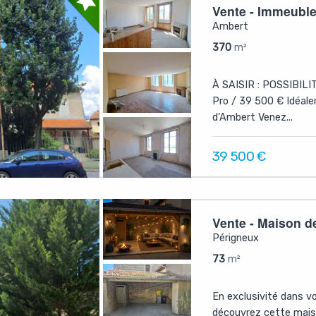
Vente - Immeubl
Ambert
370
m²
À SAISIR : POSSIBILI
Pro / 39 500 € Idéalem
d’Ambert Venez...
39 500
€
Vente - Maison de
Périgneux
73
m²
En exclusivité dans vo
découvrez cette maiso