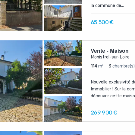
la commune de...
65 500
€
Vente - Maison
Monistrol-sur-Loire
114
m²
3
chambre(s)
Nouvelle exclusivité 
Immobilier ! Sur la c
découvrir cette maison
269 900
€