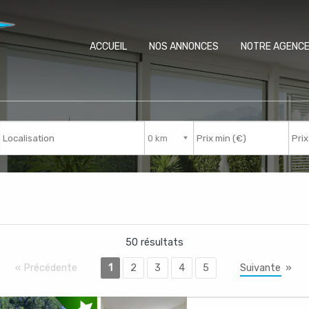
ACCUEIL
NOS ANNONCES
NOTRE AGENC
Nb de pièces
50 résultats
«
Précédente
1
2
3
4
5
Suivante
»